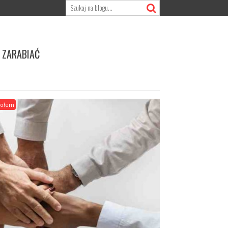
 ZARABIAĆ
połem