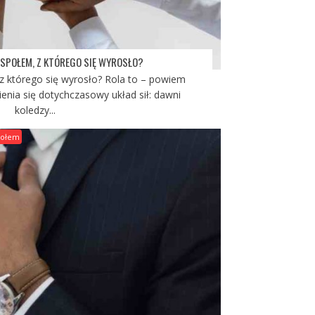
ESPOŁEM, Z KTÓREGO SIĘ WYROSŁO?
z którego się wyrosło? Rola to – powiem
ienia się dotychczasowy układ sił: dawni
koledzy...
połem