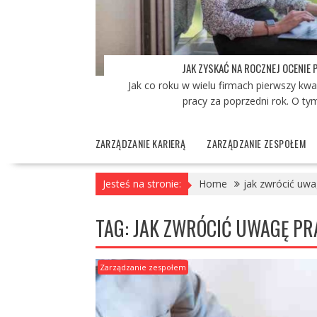
JAK ZYSKAĆ NA ROCZNEJ OCENIE
Jak co roku w wielu firmach pierwszy kwa
pracy za poprzedni rok. O tym
ZARZĄDZANIE KARIERĄ
ZARZĄDZANIE ZESPOŁEM
Jesteś na stronie:
Home
jak zwrócić uw
TAG:
JAK ZWRÓCIĆ UWAGĘ P
Zarządzanie zespołem