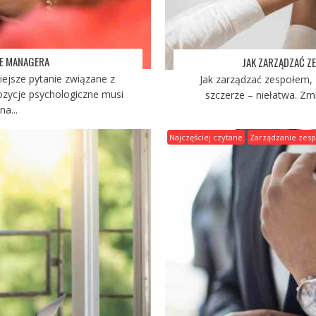
E MANAGERA
JAK ZARZĄDZAĆ Z
iejsze pytanie związane z
Jak zarządzać zespołem, 
zycje psychologiczne musi
szczerze – niełatwa. Zm
a...
Najczęściej czytane
Zarządzanie zes