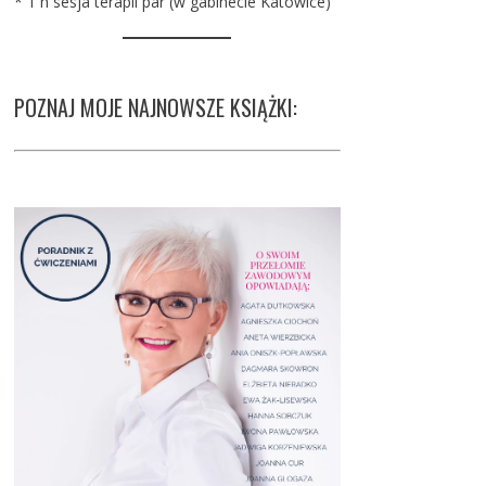
* 1 h sesja terapii par (w gabinecie Katowice)
POZNAJ MOJE NAJNOWSZE KSIĄŻKI: