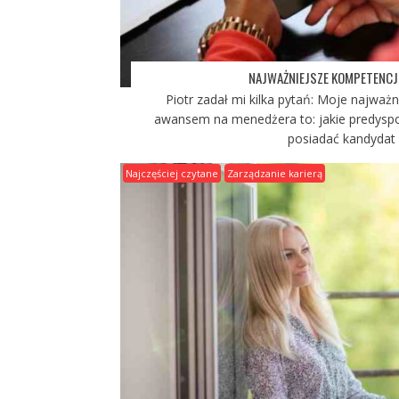
NAJWAŻNIEJSZE KOMPETENCJ
Piotr zadał mi kilka pytań: Moje najważn
awansem na menedżera to: jakie predyspo
posiadać kandydat n
Najczęściej czytane
Zarządzanie karierą