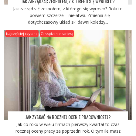
JAK ZARZĄDZAĆ ZESPOŁEM, Z KTÓREGO SIĘ WYROSŁO?
Jak zarządzać zespołem, z którego się wyrosło? Rola to
– powiem szczerze – niełatwa. Zmienia się
dotychczasowy układ sił: dawni koledzy...
Najczęściej czytane
Zarządzanie karierą
JAK ZYSKAĆ NA ROCZNEJ OCENIE PRACOWNICZEJ?
Jak co roku w wielu firmach pierwszy kwartał to czas
rocznej oceny pracy za poprzedni rok. O tym ile masz