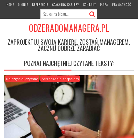
Skip
HOME
O MNIE
REFERENCJE
COACHING KARIERY
KONTAKT
MAPA
PRYWATNOŚĆ
to
content
ODZERADOMANAGERA.PL
ZAPROJEKTUJ SWOJĄ KARIERĘ, ZOSTAŃ MANAGEREM,
ZACZNIJ DOBRZE ZARABIAĆ
POZNAJ NAJCHĘTNIEJ CZYTANE TEKSTY:
Najczęściej czytane
Zarządzanie zespołem